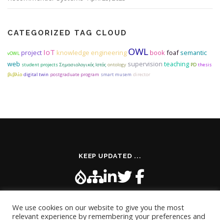
CATEGORIZED TAG CLOUD
OWL
IoT
project
knowledge engineering
book
foaf
semantic
vOWL
web
supervision
teaching
student projects
Σημασιολογικός Ιστός
ontology
PD
thesis
βιβλίο
digital twin
postgraduate program
smart musem
director
KEEP UPDATED ...
We use cookies on our website to give you the most
relevant experience by remembering your preferences and