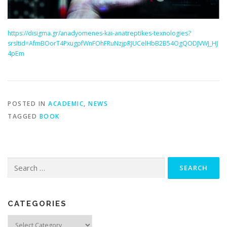
https://disigma.gr/anadyomenes-kai-anatreptikes-texnologies?
srsltid=AfmBOorT4PxugpfWnFOhFRuNzjpRJUCelHbB2B54OgQODJVWJ_HJ
4pEm
POSTED IN
ACADEMIC
,
NEWS
TAGGED
BOOK
Search
for:
CATEGORIES
Categories