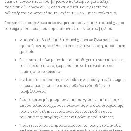
διεπιστημονικό πεδίο του ψηφιακού πολιτισμού, για στελέχη
πολιτιστικών οργανισμών, αλλά και για κάθε αναγνώστη που
ενδιαφέρεται να κατανοήσει την σχέση των ΑΑΤ με τον πολιτισμό.
Προκλήσεις που καλούνται να αντιμετωπίσουν οι πολιτιστικοί χώροι
του σήμερα και ίσως του αύριο απαντώνται εντός του βιβλίου:
Μπορούν οι βουβοί πολιτιστικοί χώροι να ζωντανέψουν
προσφέροντας σε κάθε επισκέπτη μία ενσώματη, προσωπική
εμπειρία;
Είναι ουτοπία ένα μουσείο που υποδέχεται τους επισκέπτες
του με ενιαίο τρόπο, χωρίς να αποκλείει ή να διακρίνει
ομάδες από το κοινό του;
Κινείται στη σφαίρα της φαντασίας η δημιουργία ενός πλήρως
επισκέψιμου μουσείου στον πυθμένα ενός υδάτινου
περιβάλλοντος;
Πώς οι ερευνητές μπορούν να προσεγγίσουν απάτητους και
απροσπέλαστους χώρους φέρνοντας στο φως στοιχεία της
πολιτιστικής κληρονομιάς, ανασύροντας μαζί με αυτά
κομμάτια της ιστορίας και της ανθρώπινης ταυτότητας;
Υπάρχει τρόπος να προστατεύονται τα πολιτιστικά αγαθά