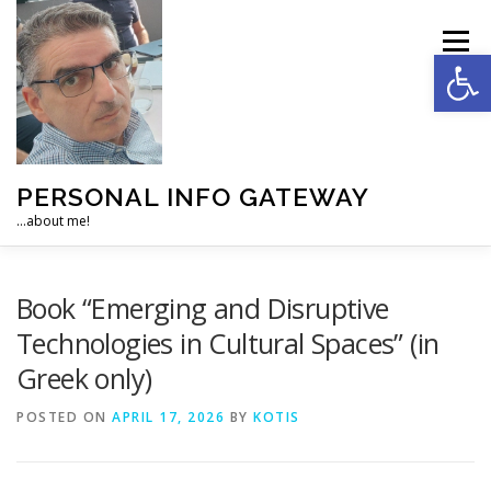
Skip
to
Menu
Op
content
PERSONAL INFO GATEWAY
…about me!
HOME
ACADEMIC
MANAGEMENT
Book “Emerging and Disruptive
Technologies in Cultural Spaces” (in
Greek only)
DEVELOPMENT
PERSONAL
SOCIAL
NEWS
POSTED ON
APRIL 17, 2026
BY
KOTIS
ABOUT…